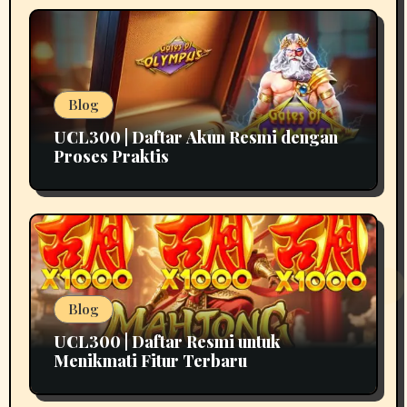
Blog
UCL300 | Daftar Akun Resmi dengan
Proses Praktis
Blog
UCL300 | Daftar Resmi untuk
Menikmati Fitur Terbaru