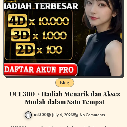
Blog
UCL300 > Hadiah Menarik dan Akses
Mudah dalam Satu Tempat
ucl300
July 4, 2026
No Comments