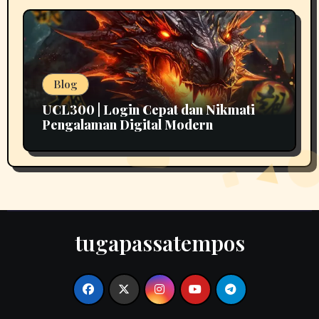
Blog
UCL300 | Login Cepat dan Nikmati
Pengalaman Digital Modern
tugapassatempos