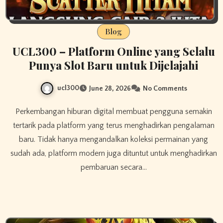
Blog
UCL300 – Platform Online yang Selalu
Punya Slot Baru untuk Dijelajahi
ucl300
June 28, 2026
No Comments
Perkembangan hiburan digital membuat pengguna semakin
tertarik pada platform yang terus menghadirkan pengalaman
baru. Tidak hanya mengandalkan koleksi permainan yang
sudah ada, platform modern juga dituntut untuk menghadirkan
pembaruan secara…