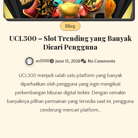
Blog
UCL300 – Slot Trending yang Banyak
Dicari Pengguna
ucl300
June 13, 2026
No Comments
UCL300 menjadi salah satu platform yang banyak
diperhatikan oleh pengguna yang ingin mengikuti
perkembangan hiburan digital terkini. Dengan semakin
banyaknya pilihan permainan yang tersedia saat ini, pengguna
cenderung mencari platform…