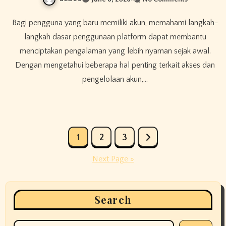
Bagi pengguna yang baru memiliki akun, memahami langkah-
langkah dasar penggunaan platform dapat membantu
menciptakan pengalaman yang lebih nyaman sejak awal.
Dengan mengetahui beberapa hal penting terkait akses dan
pengelolaan akun,…
Posts
1
2
3
pagination
Next Page »
Search