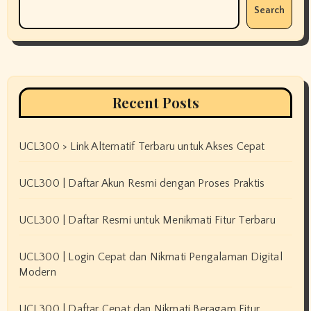
Search
Recent Posts
UCL300 > Link Alternatif Terbaru untuk Akses Cepat
UCL300 | Daftar Akun Resmi dengan Proses Praktis
UCL300 | Daftar Resmi untuk Menikmati Fitur Terbaru
UCL300 | Login Cepat dan Nikmati Pengalaman Digital
Modern
UCL300 | Daftar Cepat dan Nikmati Beragam Fitur