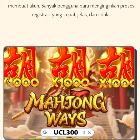
membuat akun. Banyak pengguna baru menginginkan proses
registrasi yang cepat, jelas, dan tidak…