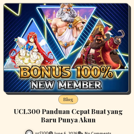
Blog
UCL300 Panduan Cepat Buat yang
Baru Punya Akun
ucl300
June 6, 2026
No Comments