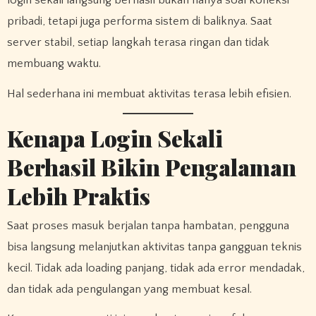
pribadi, tetapi juga performa sistem di baliknya. Saat
server stabil, setiap langkah terasa ringan dan tidak
membuang waktu.
Hal sederhana ini membuat aktivitas terasa lebih efisien.
Kenapa Login Sekali
Berhasil Bikin Pengalaman
Lebih Praktis
Saat proses masuk berjalan tanpa hambatan, pengguna
bisa langsung melanjutkan aktivitas tanpa gangguan teknis
kecil. Tidak ada loading panjang, tidak ada error mendadak,
dan tidak ada pengulangan yang membuat kesal.