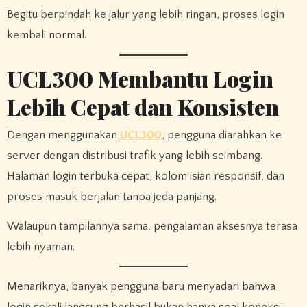
Begitu berpindah ke jalur yang lebih ringan, proses login
kembali normal.
UCL300 Membantu Login
Lebih Cepat dan Konsisten
Dengan menggunakan
UCL300
, pengguna diarahkan ke
server dengan distribusi trafik yang lebih seimbang.
Halaman login terbuka cepat, kolom isian responsif, dan
proses masuk berjalan tanpa jeda panjang.
Walaupun tampilannya sama, pengalaman aksesnya terasa
lebih nyaman.
Menariknya, banyak pengguna baru menyadari bahwa
login sekali langsung berhasil bukan hanya soal koneksi