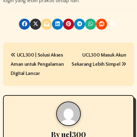
login yang lebih praktis setiap hari.
P
UCL300 | Solusi Akses
UCL300 Masuk Akun
o
Aman untuk Pengalaman
Sekarang Lebih Simpel
s
Digital Lancar
t
n
a
v
By
ucl300
i