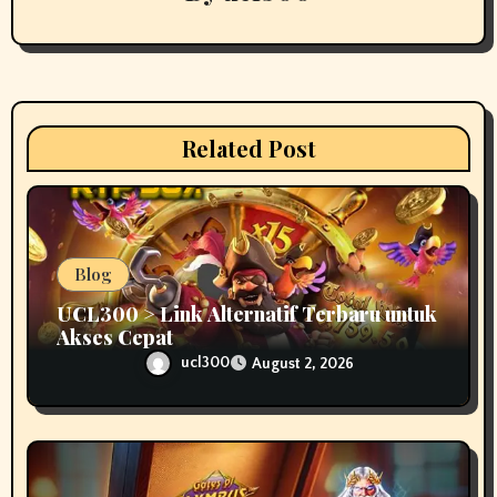
g
a
t
Related Post
i
o
n
Blog
UCL300 > Link Alternatif Terbaru untuk
Akses Cepat
ucl300
August 2, 2026