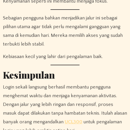
Kenyamanan seperti ini membantu menjaga fokus.
Sebagian pengguna bahkan menjadikan jalur ini sebagai
pilihan utama agar tidak perlu mengalami gangguan yang
sama di kemudian hari. Mereka memilih akses yang sudah
terbukti lebih stabil.
Kebiasaan kecil yang lahir dari pengalaman baik.
Kesimpulan
Login sekali langsung berhasil membantu pengguna
menghemat waktu dan menjaga kenyamanan aktivitas.
Dengan jalur yang lebih ringan dan responsif, proses
masuk dapat dilakukan tanpa hambatan teknis. Itulah alasan
banyak orang mengandalkan
UCL300
untuk pengalaman