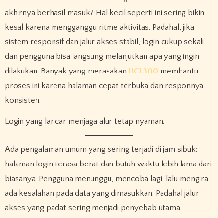
akhirnya berhasil masuk? Hal kecil seperti ini sering bikin
kesal karena mengganggu ritme aktivitas. Padahal, jika
sistem responsif dan jalur akses stabil, login cukup sekali
dan pengguna bisa langsung melanjutkan apa yang ingin
dilakukan. Banyak yang merasakan
UCL300
membantu
proses ini karena halaman cepat terbuka dan responnya
konsisten.
Login yang lancar menjaga alur tetap nyaman.
Ada pengalaman umum yang sering terjadi di jam sibuk:
halaman login terasa berat dan butuh waktu lebih lama dari
biasanya. Pengguna menunggu, mencoba lagi, lalu mengira
ada kesalahan pada data yang dimasukkan. Padahal jalur
akses yang padat sering menjadi penyebab utama.