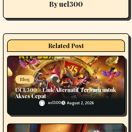
By
ucl300
i
g
a
t
Related Post
i
o
n
Blog
UCL300 > Link Alternatif Terbaru untuk
Akses Cepat
ucl300
August 2, 2026