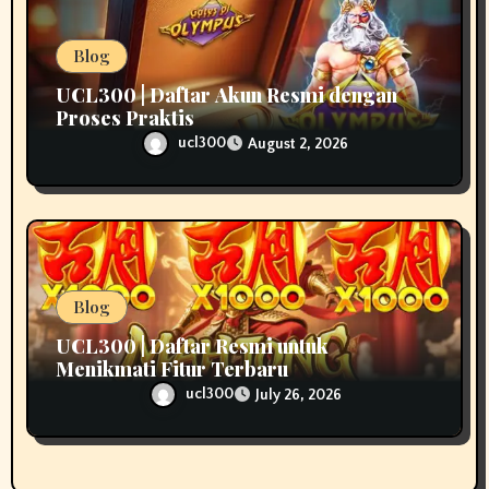
Blog
UCL300 | Daftar Akun Resmi dengan
Proses Praktis
ucl300
August 2, 2026
Blog
UCL300 | Daftar Resmi untuk
Menikmati Fitur Terbaru
ucl300
July 26, 2026