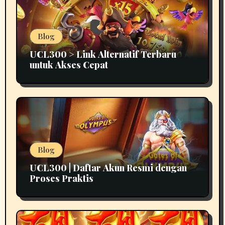
Blog
UCL300 > Link Alternatif Terbaru
untuk Akses Cepat
Blog
UCL300 | Daftar Akun Resmi dengan
Proses Praktis