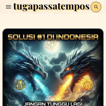
tugapassatempos
Skip
to
content