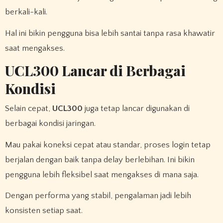
berkali-kali.
Hal ini bikin pengguna bisa lebih santai tanpa rasa khawatir
saat mengakses.
UCL300 Lancar di Berbagai
Kondisi
Selain cepat,
UCL300
juga tetap lancar digunakan di
berbagai kondisi jaringan.
Mau pakai koneksi cepat atau standar, proses login tetap
berjalan dengan baik tanpa delay berlebihan. Ini bikin
pengguna lebih fleksibel saat mengakses di mana saja.
Dengan performa yang stabil, pengalaman jadi lebih
konsisten setiap saat.