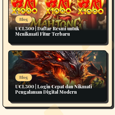
Blog
UCL300 | Daftar Resmi untuk
Menikmati Fitur Terbaru
Blog
UCL300 | Login Cepat dan Nikmati
Pengalaman Digital Modern