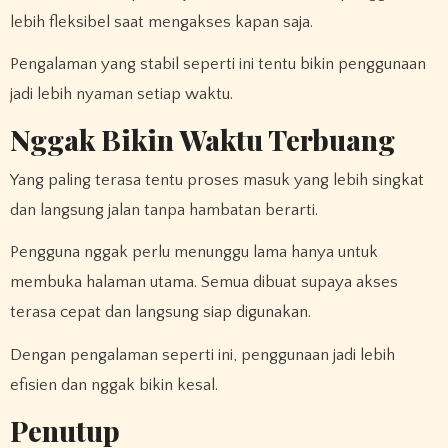
lebih fleksibel saat mengakses kapan saja.
Pengalaman yang stabil seperti ini tentu bikin penggunaan
jadi lebih nyaman setiap waktu.
Nggak Bikin Waktu Terbuang
Yang paling terasa tentu proses masuk yang lebih singkat
dan langsung jalan tanpa hambatan berarti.
Pengguna nggak perlu menunggu lama hanya untuk
membuka halaman utama. Semua dibuat supaya akses
terasa cepat dan langsung siap digunakan.
Dengan pengalaman seperti ini, penggunaan jadi lebih
efisien dan nggak bikin kesal.
Penutup