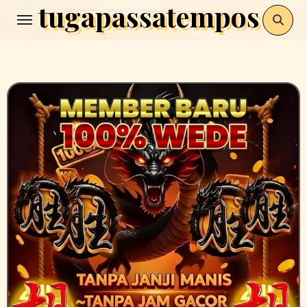
tugapassatempos
Skip
to
content