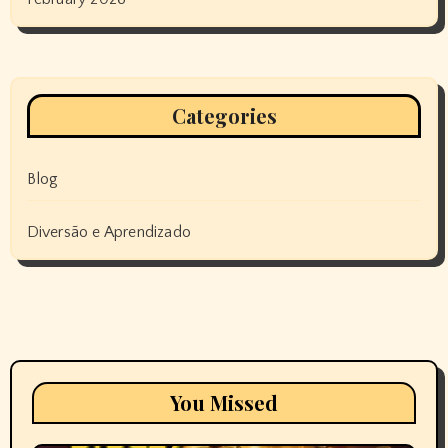
Categories
Blog
Diversão e Aprendizado
You Missed