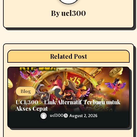
v
By
ucl300
i
g
a
Related Post
t
i
o
Blog
n
UCL300 > Link Alternatif Terbaru untuk
Akses Cepat
ucl300
August 2, 2026