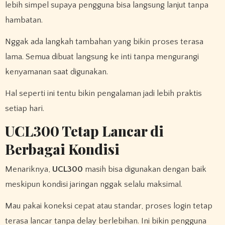
lebih simpel supaya pengguna bisa langsung lanjut tanpa
hambatan.
Nggak ada langkah tambahan yang bikin proses terasa
lama. Semua dibuat langsung ke inti tanpa mengurangi
kenyamanan saat digunakan.
Hal seperti ini tentu bikin pengalaman jadi lebih praktis
setiap hari.
UCL300 Tetap Lancar di
Berbagai Kondisi
Menariknya,
UCL300
masih bisa digunakan dengan baik
meskipun kondisi jaringan nggak selalu maksimal.
Mau pakai koneksi cepat atau standar, proses login tetap
terasa lancar tanpa delay berlebihan. Ini bikin pengguna