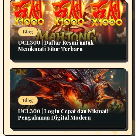
Blog
UCL300 | Daftar Resmi untuk
Menikmati Fitur Terbaru
Blog
UCL300 | Login Cepat dan Nikmati
Pengalaman Digital Modern