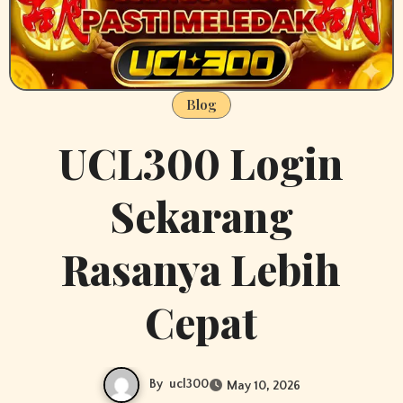
Blog
UCL300 Login
Sekarang
Rasanya Lebih
Cepat
By
ucl300
May 10, 2026